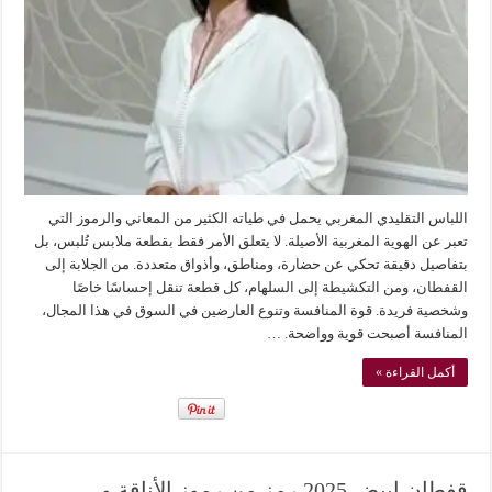
اللباس التقليدي المغربي يحمل في طياته الكثير من المعاني والرموز التي
تعبر عن الهوية المغربية الأصيلة. لا يتعلق الأمر فقط بقطعة ملابس تُلبس، بل
بتفاصيل دقيقة تحكي عن حضارة، ومناطق، وأذواق متعددة. من الجلابة إلى
القفطان، ومن التكشيطة إلى السلهام، كل قطعة تنقل إحساسًا خاصًا
وشخصية فريدة. قوة المنافسة وتنوع العارضين في السوق في هذا المجال،
المنافسة أصبحت قوية وواضحة. …
أكمل القراءة »
قفطان ابيض 2025 رمز من رموز الأناقة و