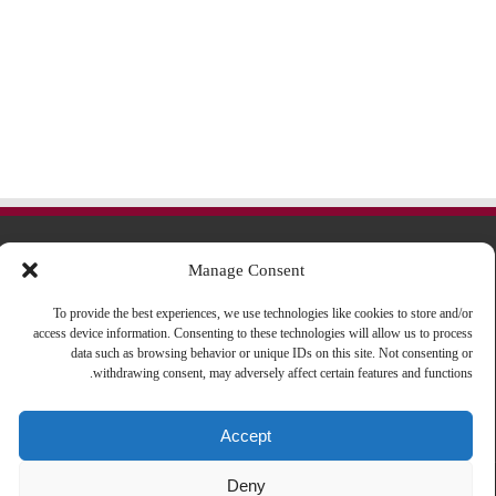
روابط مهمة
Manage Consent
شروط و أحكام
To provide the best experiences, we use technologies like cookies to store and/or
access device information. Consenting to these technologies will allow us to process
سياسة الخصوصية
data such as browsing behavior or unique IDs on this site. Not consenting or
withdrawing consent, may adversely affect certain features and functions.
من نحن
إتصل بنا
Accept
Deny
© 2024 Style Bladi. جميع الحقوق محفوظة