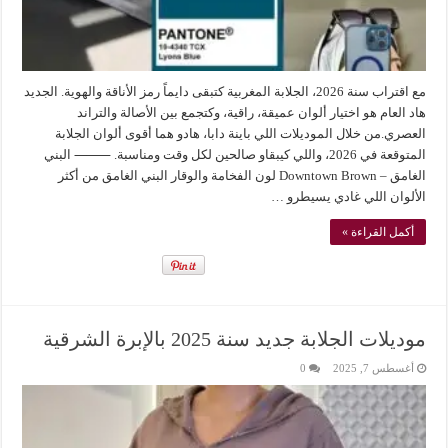
مع اقتراب سنة 2026، الجلابة المغربية كتبقى دايماً رمز الأناقة والهوية. الجديد
هاد العام هو اختيار ألوان عميقة، راقية، وكتجمع بين الأصالة والتراند
العصري.من خلال الموديلات اللي باينة دابا، هادو هما أقوى ألوان الجلابة
المتوقعة في 2026، واللي كيبقاو صالحين لكل وقت ومناسبة. ⸻ البني
الغامق – Downtown Brown لون الفخامة والوقار البني الغامق من أكثر
الألوان اللي غادي يسيطرو …
أكمل القراءة »
موديلات الجلابة جديد سنة 2025 بالإبرة الشرقية
أغسطس 7, 2025
0