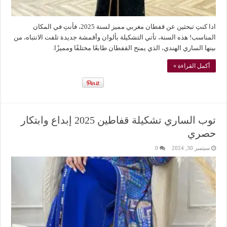
ادا كنتِ تبحثين عن قفطان مغربي مميز لسنة 2025، فأنتِ في المكان
المناسب! هذه السنة، تأتي التشكيلة بألوان وأقمشة جديدة تلفت الانتباه، من
بينها الساري الهندي، الذي يمنح القفطان طابعًا مختلفًا ومميزًا.
أكمل القراءة »
توب الساري تشكيلة قفاطين 2025 إبداع وابتكار
حصري
سبتمبر 30, 2024
0