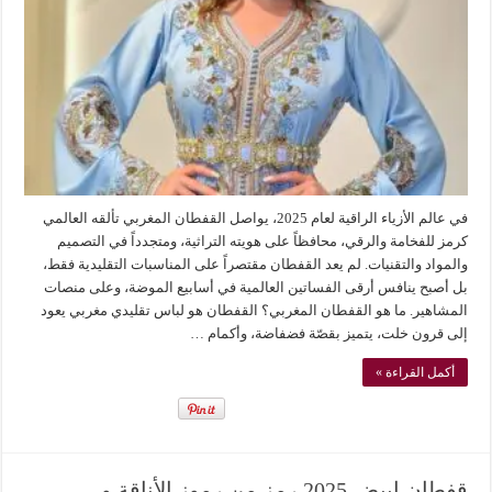
في عالم الأزياء الراقية لعام 2025، يواصل القفطان المغربي تألقه العالمي
كرمز للفخامة والرقي، محافظاً على هويته التراثية، ومتجدداً في التصميم
والمواد والتقنيات. لم يعد القفطان مقتصراً على المناسبات التقليدية فقط،
بل أصبح ينافس أرقى الفساتين العالمية في أسابيع الموضة، وعلى منصات
المشاهير. ما هو القفطان المغربي؟ القفطان هو لباس تقليدي مغربي يعود
إلى قرون خلت، يتميز بقصّة فضفاضة، وأكمام …
أكمل القراءة »
قفطان ابيض 2025 رمز من رموز الأناقة و