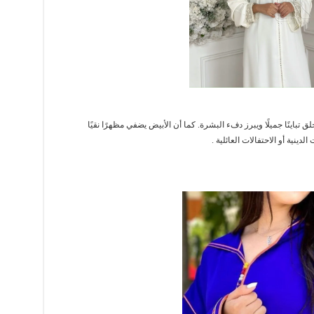
لق تباينًا جميلًا ويبرز دفء البشرة. كما أن الأبيض يضفي مظهرًا نقيًا
الدينية أو الاحتفالات العائلية .